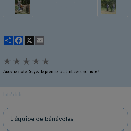
Retour
Partager
Facebook
X
Email
★
★
★
★
★
Aucune note. Soyez le premier à attribuer une note !
Info' club
L'équipe de bénévoles