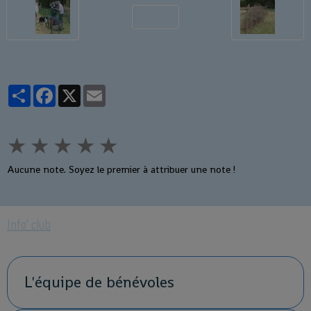
Retour
Partager
Facebook
X
Email
★
★
★
★
★
Aucune note. Soyez le premier à attribuer une note !
Info' club
L'équipe de bénévoles